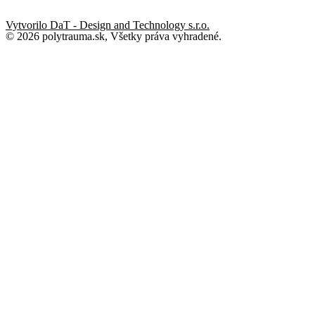
Vytvorilo DaT - Design and Technology s.r.o.
© 2026 polytrauma.sk, Všetky práva vyhradené.